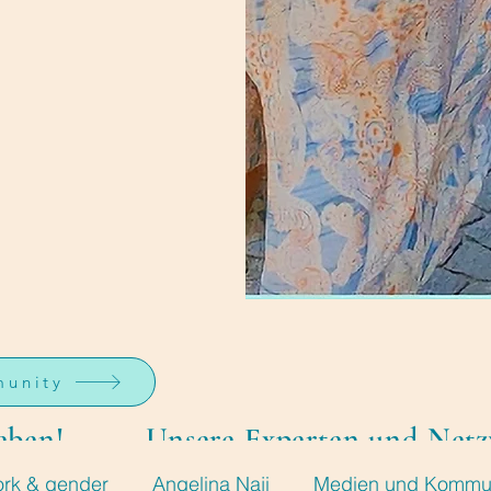
munity
eben!
Unsere Experten und Net
work & gender
Angelina Naji
Medien und Kommun