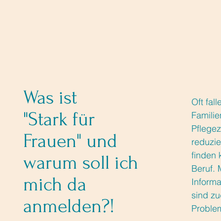
Was ist
Oft fal
"Stark für
Famili
Pflegez
Frauen" und
reduzie
finden 
warum soll ich
Beruf.
mich da
Informa
sind zu
anmelden?!
Problem