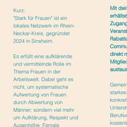
Mit dei
Kurz:
erhälts
"Stark für Frauen" ist ein
Zugang
lokales Netzwerk im Rhein-
Veranst
Neckar-Kreis, gegründet
Rabatta
2024 in Sinsheim.
Communi
direkt 
Es erfüllt eine aufklärende
Mitglie
und vermittelnde Rolle im
austau
Thema Frauen in der
Arbeitswelt. Dabei geht es
Gemein
nicht, um systematische
starkes
Aufwertung von Frauen
konkre
durch Abwertung von
Unterst
Männer; sondern viel mehr
Berufsw
um Aufklärung, Respekt und
kostenl
Augenhöhe. Female