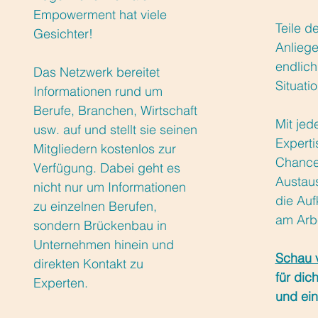
Empowerment hat viele
Teile d
Gesichter!
Anliege
endlich
Das Netzwerk bereitet
Situatio
Informationen rund um
Berufe, Branchen, Wirtschaft
Mit jed
usw. auf und stellt sie seinen
Experti
Mitgliedern kostenlos zur
Chancen
Verfügung.
Dabei geht es
Austaus
nicht nur um Informationen
die Auf
zu einzelnen Berufen,
am Arbe
sondern Brückenbau in
Unternehmen hinein und
Schau 
direkten Kontakt zu
für dic
Experten.
und ei