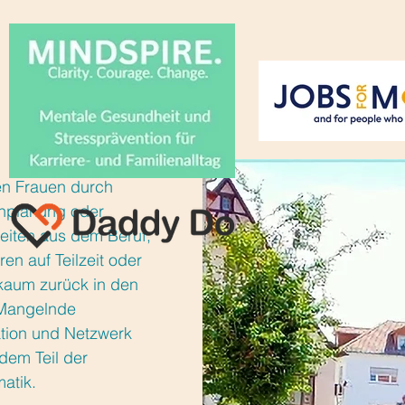
len Frauen durch
enplanung oder
eiten aus dem Beruf,
ren auf Teilzeit oder
kaum zurück in den
 Mangelnde
tion und Netzwerk
dem Teil der
atik.