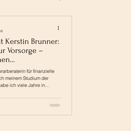
Ernährung
it
 Kerstin Brunner:
ur Vorsorge –
hen
u machen
rarberaterin für finanzielle
ach meinem Studium der
abe ich viele Jahre in
beitet. Doch mein Herz