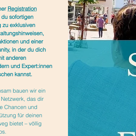
ner
Registration
t du sofortigen
 zu exklusiven
altungshinweisen,
ktionen und einer
ty, in der du dich
mit anderen
dern und Expert:innen
schen kannst.
sam bauen wir ein
 Netzwerk, das dir
te Chancen und
ützung für deinen
eg bietet – völlig
os.