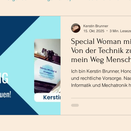
u und Karriere
Special-Woman
Special-Woman
Kerstin Brunner
15. Okt. 2025
3 Min. Leseze
Special Woman mit
rsonalstrategie
Finanzen
Vorsorge
Von der Technik z
mein Weg Mensc
selbstbestimmt z
rge
Ich bin Kerstin Brunner, Hono
und rechtliche Vorsorge. N
Informatik und Mechatronik h
technischen Bereichen gear
schlägt für Menschen!